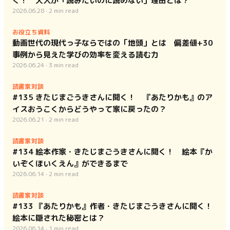
く！ 大人が「読みたいのに読めない」理由とは？
2026.06.28
·
2
min read
お役立ち資料
動画世代の現代っ子ならではの「地頭」とは 偏差値+30
事例から見えた学びの効率を変える読む力
2026.06.24
·
3
min read
読書家対談
#135 きたじまごうきさんに聞く！ 『あたりかも』のア
イスおうこくからどうやって家に戻ったの？
2026.06.21
·
2
min read
読書家対談
#134 絵本作家・きたじまごうきさんに聞く！ 絵本『か
いぞくほいくえん』ができるまで
2026.06.14
·
2
min read
読書家対談
#133 『あたりかも』作者・きたじまごうきさんに聞く！
絵本に隠された秘密とは？
2026.06.14
·
1
min read