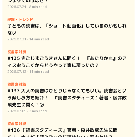
つまずくのはなぜ？
2026.07.24
·
8
min read
理論・トレンド
子どもの読書は、「ショート動画化」しているのかもしれ
ない
2026.07.21
·
14
min read
読書家対談
#135 きたじまごうきさんに聞く！ 『あたりかも』のア
イスおうこくからどうやって家に戻ったの？
2026.07.12
·
11
min read
読書家対談
#137 大人の読書はひとりじゃなくてもいい。読書会とい
う楽しみ方を紹介！ 『読書スタディーズ』著者・桜井政
成先生に聞く！②
2026.07.05
·
2
min read
読書家対談
#136 『読書スタディーズ』著者・桜井政成先生に聞