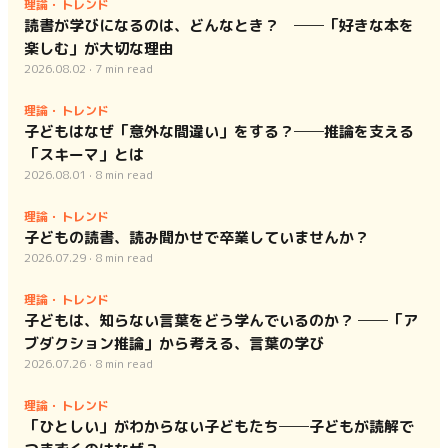
理論・トレンド
読書が学びになるのは、どんなとき？ ──「好きな本を
楽しむ」が大切な理由
2026.08.02
·
7
min read
理論・トレンド
子どもはなぜ「意外な間違い」をする？──推論を支える
「スキーマ」とは
2026.08.01
·
8
min read
理論・トレンド
子どもの読書、読み聞かせで卒業していませんか？
2026.07.29
·
8
min read
理論・トレンド
子どもは、知らない言葉をどう学んでいるのか？ ──「ア
ブダクション推論」から考える、言葉の学び
2026.07.26
·
8
min read
理論・トレンド
「ひとしい」がわからない子どもたち──子どもが読解で