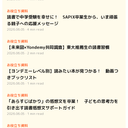
お役立ち資料
読書で中学受験を幸せに！ SAPIX卒業生から、いま頑張
る親子への応援メッセージ
2026.06.05
·
4
min read
お役立ち資料
【未来図×Yondemy共同調査】東大推薦生の読書習慣
2026.06.05
·
2
min read
お役立ち資料
【ヨンデミーレベル別】読みたい本が見つかる！ 動画つ
きブックリスト
2026.06.05
·
1
min read
お役立ち資料
「あらすじばかり」の感想文を卒業！ 子どもの思考力を
引き出す読書感想文サポートガイド
2026.06.05
·
1
min read
お役立ち資料