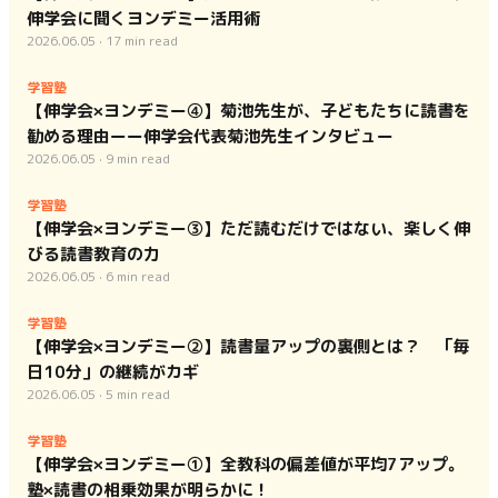
伸学会に聞くヨンデミー活用術
2026.06.05
·
17
min read
学習塾
【伸学会×ヨンデミー④】菊池先生が、子どもたちに読書を
勧める理由ーー伸学会代表菊池先生インタビュー
2026.06.05
·
9
min read
学習塾
【伸学会×ヨンデミー③】ただ読むだけではない、楽しく伸
びる読書教育の力
2026.06.05
·
6
min read
学習塾
【伸学会×ヨンデミー②】読書量アップの裏側とは？ 「毎
日10分」の継続がカギ
2026.06.05
·
5
min read
学習塾
【伸学会×ヨンデミー①】全教科の偏差値が平均7アップ。
塾×読書の相乗効果が明らかに！