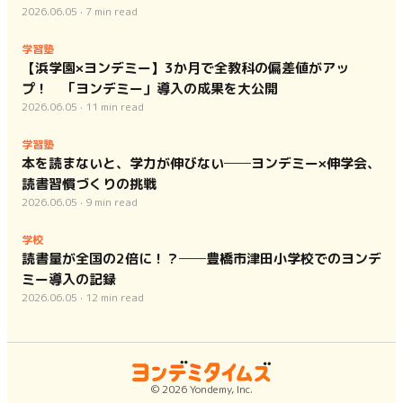
2026.06.05
·
7
min read
学習塾
【浜学園×ヨンデミー】3か月で全教科の偏差値がアッ
プ！ 「ヨンデミー」導入の成果を大公開
2026.06.05
·
11
min read
学習塾
本を読まないと、学力が伸びない──ヨンデミー×伸学会、
読書習慣づくりの挑戦
2026.06.05
·
9
min read
学校
読書量が全国の2倍に！？──豊橋市津田小学校でのヨンデ
ミー導入の記録
2026.06.05
·
12
min read
©
2026
Yondemy, Inc.